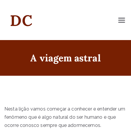
Skip
to
content
Agency 03
A viagem astral
Nesta lição vamos começar a conhecer e entender um
fenômeno que é algo natural do ser humano e que
ocorre conosco sempre que adormecemos.